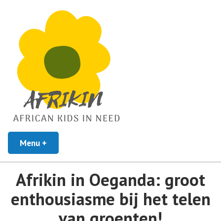
African Kids In Need
Menu
+
uitgeklapt
ingeklapt
Afrikin
Afrikin in Oeganda: groot
enthousiasme bij het telen
van groenten!