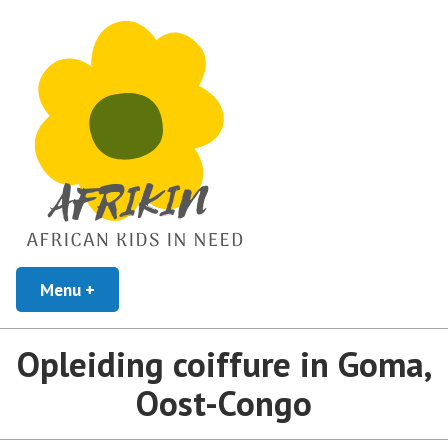
African Kids In Need
Menu
+
uitgeklapt
ingeklapt
Afrikin
Opleiding coiffure in Goma,
Oost-Congo