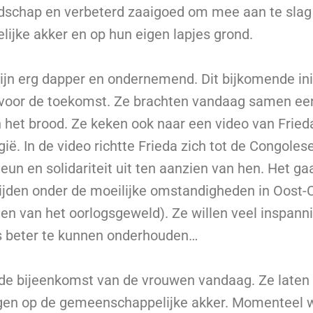
schap en verbeterd zaaigoed om mee aan te slag
jke akker en op hun eigen lapjes grond.
jn erg dapper en ondernemend. Dit bijkomende init
 voor de toekomst. Ze brachten vandaag samen 
het brood. Ze keken ook naar een video van Frieda, 
elgië. In de video richtte Frieda zich tot de Congol
teun en solidariteit uit ten aanzien van hen. Het 
lijden onder de moeilijke omstandigheden in Oost
n van het oorlogsgeweld). Ze willen veel inspann
s beter te kunnen onderhouden…
 de bijeenkomst van de vrouwen vandaag. Ze laten 
gen op de gemeenschappelijke akker. Momenteel wi