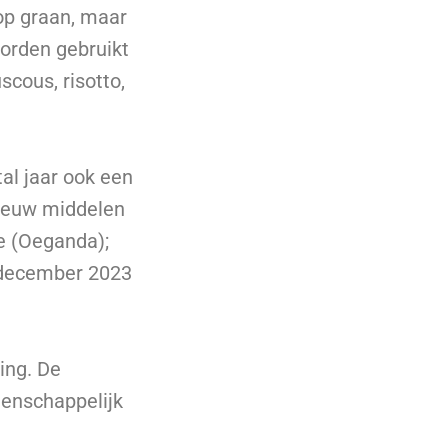
op graan, maar
worden gebruikt
scous, risotto,
al jaar ook een
nieuw middelen
e (Oeganda);
n december 2023
ing. De
enschappelijk