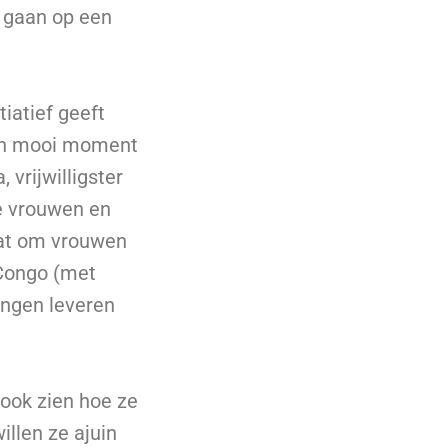
 gaan op een
iatief geeft
een mooi moment
vrijwilligster
ese vrouwen en
gaat om vrouwen
-Congo (met
ingen leveren
ook zien hoe ze
llen ze ajuin