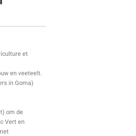
iculture et
uw en veeteelt.
gers in Goma)
lt) om de
c Vert en
 met