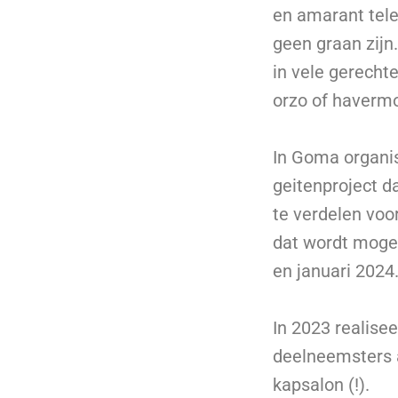
en amarant tele
geen graan zijn
in vele gerechte
orzo of havermo
In Goma organis
geitenproject d
te verdelen voo
dat wordt mogel
en januari 2024
In 2023 realise
deelneemsters 
kapsalon (!).