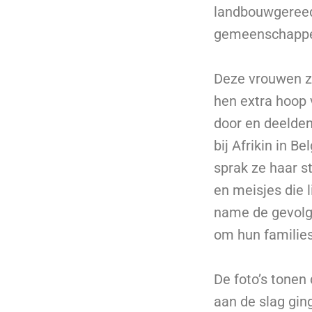
landbouwgereed
gemeenschappeli
Deze vrouwen zi
hen extra hoop
door en deelden 
bij Afrikin in B
sprak ze haar s
en meisjes die 
name de gevolge
om hun familie
De foto’s tonen
aan de slag gin