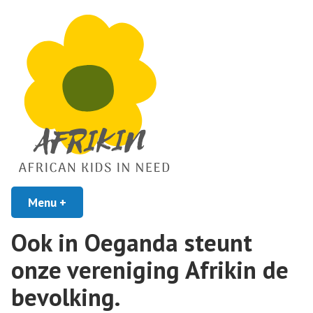
African Kids In Need
Menu
+
uitgeklapt
ingeklapt
Afrikin
Ook in Oeganda steunt
onze vereniging Afrikin de
bevolking.