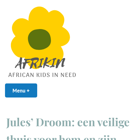
African Kids In Need
Menu
+
uitgeklapt
ingeklapt
Afrikin
Jules’ Droom: een veilige
thuis voor hem en zijn