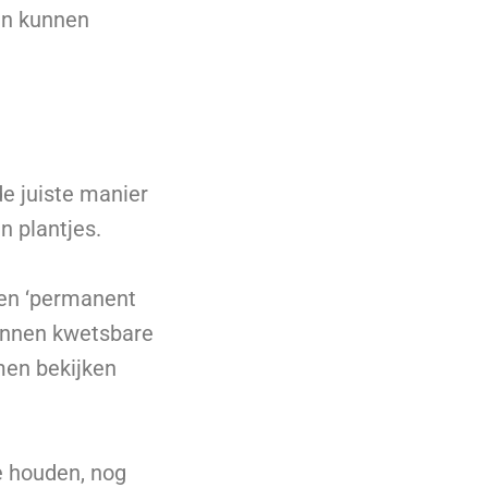
en kunnen
de juiste manier
n plantjes.
 een ‘permanent
kunnen kwetsbare
men bekijken
e houden, nog