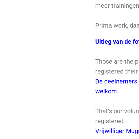
meer trainingen
Prima werk, daa
Uitleg van de fo
Those are the pa
registered thei
De deelnemers 
welkom.
That’s our volu
registered.
Vrijwilliger Mug