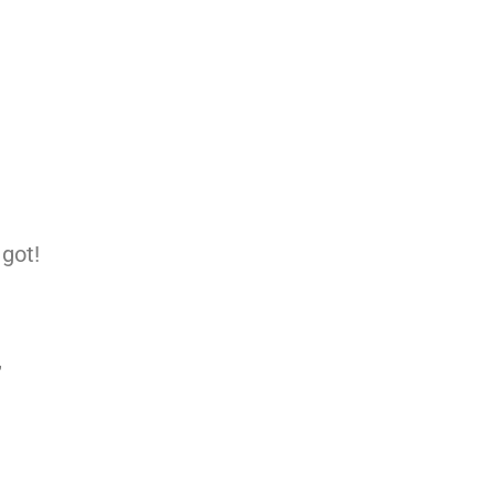
 got!
,