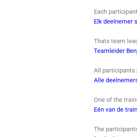
Each participant
Elk deelnemer sc
Thats team lead
Teamleider Benj
All participants
Alle deelnemers
One of the train
Eén van de train
The participant