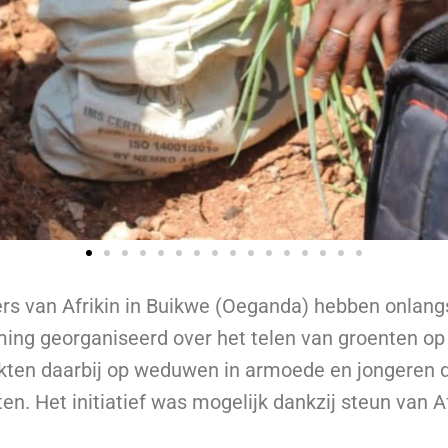
t)ers van Afrikin in Buikwe (Oeganda) hebben onlan
ng georganiseerd over het telen van groenten op 
kten daarbij op weduwen in armoede en jongeren d
n. Het initiatief was mogelijk dankzij steun van Afr