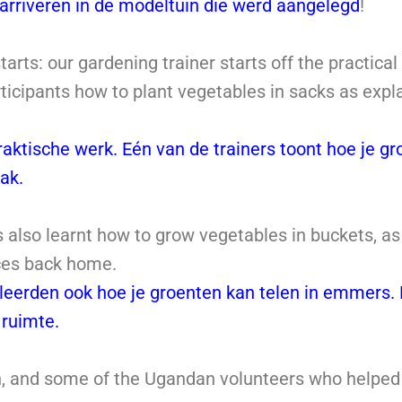
rriveren in de modeltuin die werd aangelegd
!
tarts: our gardening trainer starts off the practica
ticipants how to plant vegetables in sacks as expla
raktische werk. Eén van de trainers toont hoe je g
ak.
 also learnt how to grow vegetables in buckets, as 
ces back home.
eerden ook hoe je groenten kan telen in emmers. 
 ruimte.
, and some of the Ugandan volunteers who helped 