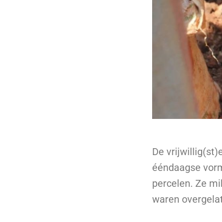
De vrijwillig(s
ééndaagse vormi
percelen. Ze mi
waren overgelate