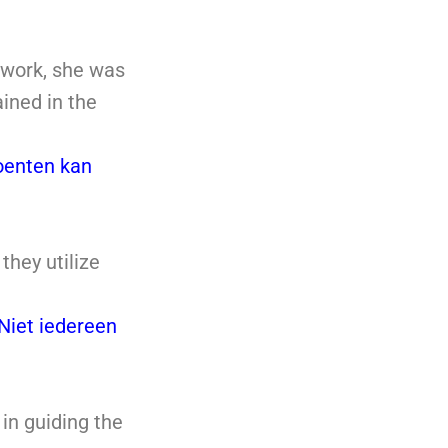
l work, she was
ined in the
roenten kan
they utilize
Niet iedereen
in guiding the