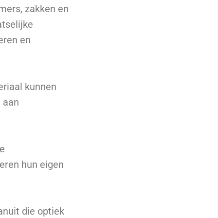
mmers, zakken en
tselijke
eren en
eriaal kunnen
n aan
re
eren hun eigen
nuit die optiek