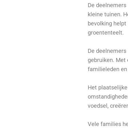
De deelnemers a
kleine tuinen. 
bevolking helpt
groententeelt.
De deelnemers k
gebruiken. Met 
familieleden en
Het plaatselijke
omstandigheden
voedsel, creër
Vele families h