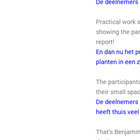
De deelnemers a
Practical work s
showing the par
report!
En dan nu het p
planten in een z
The participants
their small spa
De deelnemers l
heeft thuis veel
That’s Benjamin