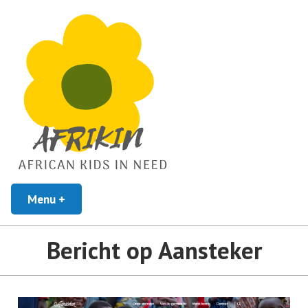
African Kids In Need
Menu
+
uitgeklapt
ingeklapt
Afrikin
Bericht op Aansteker