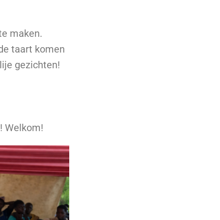
 te maken.
 de taart komen
ije gezichten!
ag! Welkom!