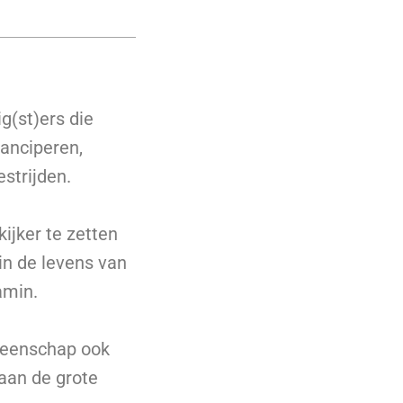
ig(st)ers die
anciperen,
strijden.
ijker te zetten
kin de levens van
amin.
emeenschap ook
 aan de grote