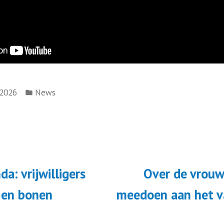
/2026
News
a: vrijwilligers
Over de vrouw
 en bonen
meedoen aan het v