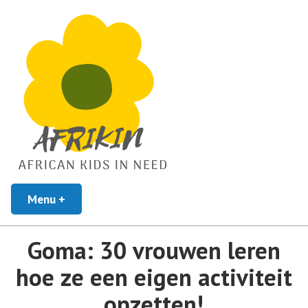
African Kids In Need
Menu
+
uitgeklapt
ingeklapt
Afrikin
Goma: 30 vrouwen leren
hoe ze een eigen activiteit
opzetten!