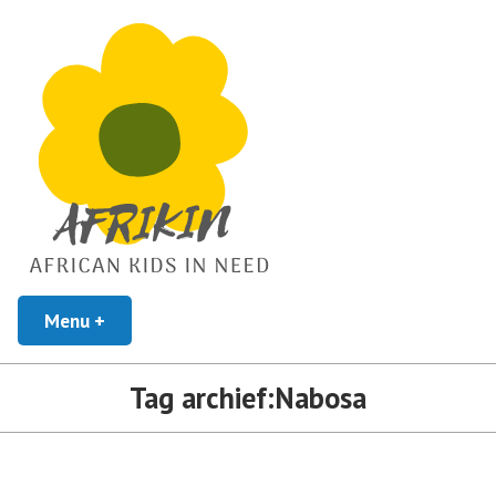
African Kids In Need
Menu
+
uitgeklapt
ingeklapt
Afrikin
Tag archief:
Nabosa