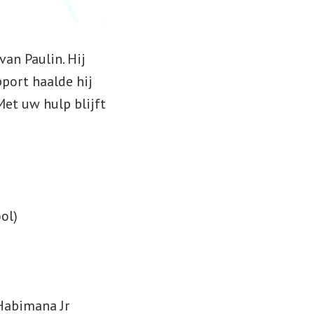
an Paulin. Hij
pport haalde hij
Met uw hulp blijft
ol)
 Habimana Jr