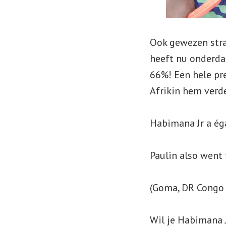
Ook gewezen stra
heeft nu onderdak
66%! Een hele pre
Afrikin hem verd
Habimana Jr a éga
Paulin also went 
(Goma, DR Congo 
Wil je Habimana J