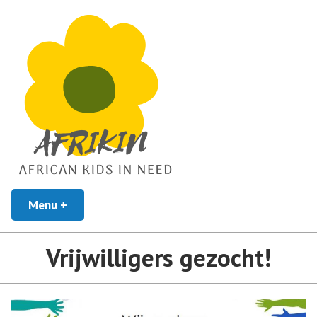
African Kids In Need
Menu
+
uitgeklapt
ingeklapt
Afrikin
Vrijwilligers gezocht!