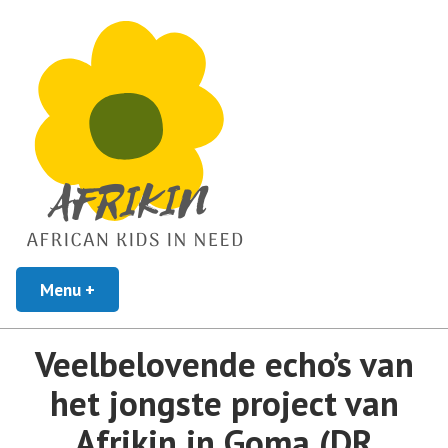
African Kids In Need
Menu
+
uitgeklapt
ingeklapt
Afrikin
Veelbelovende echo’s van
het jongste project van
Afrikin in Goma (DR