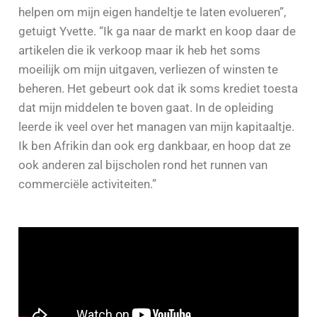
helpen om mijn eigen handeltje te laten evolueren”,
getuigt Yvette. “Ik ga naar de markt en koop daar de
artikelen die ik verkoop maar ik heb het soms
moeilijk om mijn uitgaven, verliezen of winsten te
beheren. Het gebeurt ook dat ik soms krediet toesta
dat mijn middelen te boven gaat. In de opleiding
leerde ik veel over het managen van mijn kapitaaltje.
Ik ben Afrikin dan ook erg dankbaar, en hoop dat ze
ook anderen zal bijscholen rond het runnen van
commerciële activiteiten.”