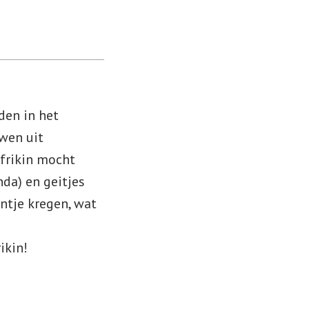
den in het
wen uit
Afrikin mocht
da) en geitjes
ntje kregen, wat
ikin!