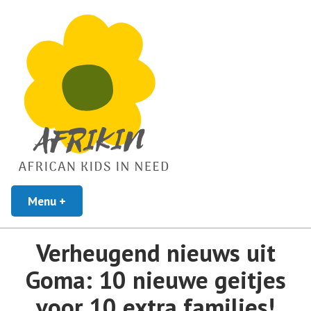
African Kids In Need
Menu
+
uitgeklapt
ingeklapt
Afrikin
Verheugend nieuws uit
Goma: 10 nieuwe geitjes
voor 10 extra families!